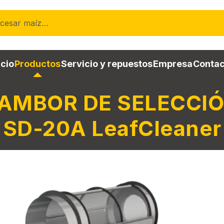
ocesar maíz…
icio
Productos
Servicio y repuestos
Empresa
Contac
AMBOR DE SELECCI
SD-20A LeafCleaner