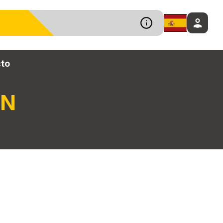
to
ÓN