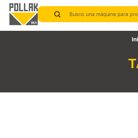
Busco una máquina para pr
In
T