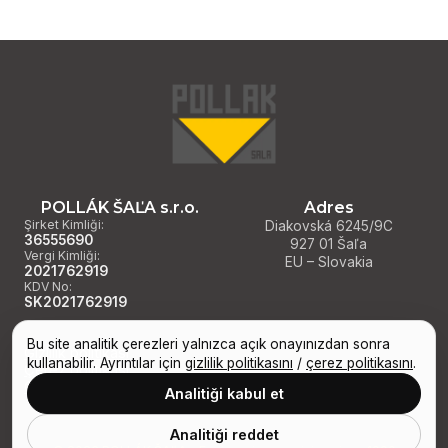
POLLÁK ŠAĽA s.r.o.
Adres
Şirket Kimliği:
Diakovská 6245/9C
36555690
927 01 Šaľa
Vergi Kimliği:
EU – Slovakia
2021762919
KDV No:
SK2021762919
Bu site analitik çerezleri yalnızca açık onayınızdan sonra
Gizlilik politikası
kullanabilir. Ayrıntılar için
gizlilik politikasını
/
çerez politikasını
.
Çerez politikası
Çerez tercihleri
Analitiği kabul et
Analitiği reddet