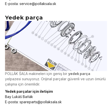
E-posta
:
service@pollaksala.sk
Yedek parça
POLLÁK ŠAĽA makineleri için geniş bir
yedek parça
yelpazesi sunuyoruz. Orijinal parçalar güvenli ve uzun ömürlü
çalışma için önemlidir.
Yedek parçalar için iletişim
Bay Lukáš Baňák
E-posta
:
spareparts@pollaksala.sk