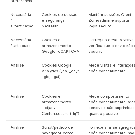
preferência
Necessária
Cookies de sessão
Mantém sessões Client
/
e segurança
Zone/admin e suporta
autenticação
NextAuth
login seguro.
Necessária
Cookies e
Carrega o desafio visível
/ antiabuso
armazenamento
verifica que o envio não 
Google reCAPTCHA
abusivo.
Análise
Cookies Google
Mede visitas e interaçõe
Analytics (_ga, _ga_*,
após consentimento.
_gid, _gat)
Análise
Cookies e
Mede comportamento
armazenamento
após consentimento; áre
Hotjar /
sensíveis são suprimidas
Contentsquare (_hj*)
quando possível.
Análise
Script/pedido de
Fornece análise agregad
navegador Vercel
após consentimento; não