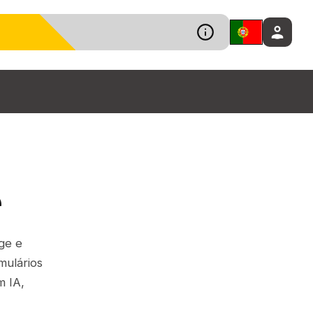
e
ge e
mulários
m IA,