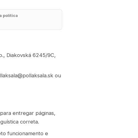
 política
.o., Diakovská 6245/9C,
llaksala@pollaksala.sk ou
para entregar páginas,
guística correta.
eto funcionamento e