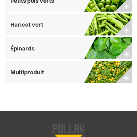
Petits pois verts
+
Haricot vert
+
Épinards
+
Multiproduit
+