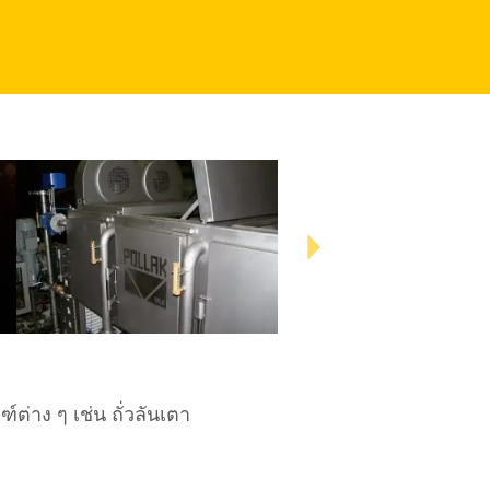
าง ๆ เช่น ถั่วลันเตา