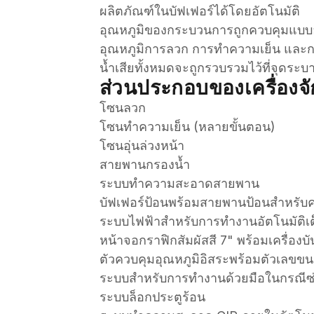
ผลิตภัณฑ์ในบัฟเฟอร์ได้โดยอัตโนมัติ
อุณหภูมิของกระบวนการถูกควบคุมแบบอั
อุณหภูมิการลวก การทำความเย็น และกา
น้ำเสียทั้งหมดจะถูกรวบรวมไว้ที่จุดระบ
ส่วนประกอบของเครื่องจั
โซนลวก
โซนทำความเย็น (หลายขั้นตอน)
โซนอุ่นล่วงหน้า
สายพานกรองน้ำ
ระบบทำความสะอาดสายพาน
บัฟเฟอร์ป้อนพร้อมสายพานป้อนสำหรับ
ระบบไฟฟ้าสำหรับการทำงานอัตโนมัติ
หน้าจอกราฟิกสัมผัสสี 7" พร้อมเครื่องบั
ตัวควบคุมอุณหภูมิอิสระพร้อมตัวเลขข
ระบบสำหรับการทำงานด้วยมือในกรณีซ่
ระบบล็อกประตูร้อน