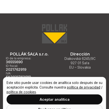
POLLÁK ŠAĽA s.r.o.
Dirección
ID de la empresa:
Diakovská 6245/9C
36555690
927 01 Šaľa
ID fiscal:
EU – Slovakia
2021762919
IVA:
SK2021762919
Este sitio puede usar cookies de analítica solo después de su
aceptación explícita. Consulte nuestra
política de privacidad
/
Política de privacidad
política de cookies
.
Política de cookies
Preferencias de cookies
Aceptar analítica